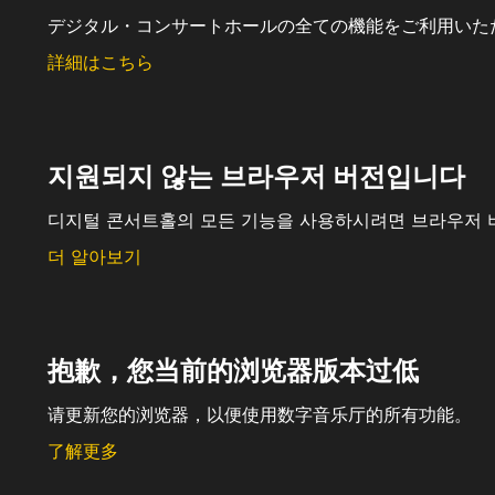
デジタル・コンサートホールの全ての機能をご利用いた
詳細はこちら
지원되지 않는 브라우저 버전입니다
디지털 콘서트홀의 모든 기능을 사용하시려면 브라우저 
더 알아보기
抱歉，您当前的浏览器版本过低
请更新您的浏览器，以便使用数字音乐厅的所有功能。
了解更多