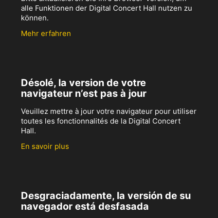
alle Funktionen der Digital Concert Hall nutzen zu
können.
Mehr erfahren
Désolé, la version de votre
navigateur n’est pas à jour
Veuillez mettre à jour votre navigateur pour utiliser
toutes les fonctionnalités de la Digital Concert
Hall.
En savoir plus
Desgraciadamente, la versión de su
navegador está desfasada