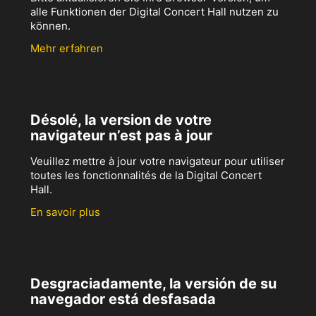
alle Funktionen der Digital Concert Hall nutzen zu
können.
Mehr erfahren
Désolé, la version de votre
navigateur n’est pas à jour
Veuillez mettre à jour votre navigateur pour utiliser
toutes les fonctionnalités de la Digital Concert
Hall.
En savoir plus
Desgraciadamente, la versión de su
navegador está desfasada