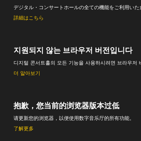
デジタル・コンサートホールの全ての機能をご利用いた
詳細はこちら
지원되지 않는 브라우저 버전입니다
디지털 콘서트홀의 모든 기능을 사용하시려면 브라우저 
더 알아보기
抱歉，您当前的浏览器版本过低
请更新您的浏览器，以便使用数字音乐厅的所有功能。
了解更多