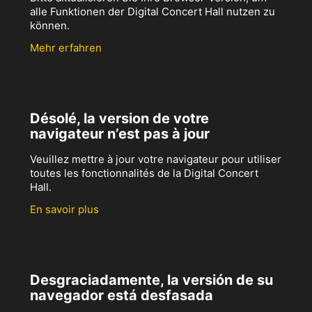
alle Funktionen der Digital Concert Hall nutzen zu
können.
Mehr erfahren
Désolé, la version de votre
navigateur n’est pas à jour
Veuillez mettre à jour votre navigateur pour utiliser
toutes les fonctionnalités de la Digital Concert
Hall.
En savoir plus
Desgraciadamente, la versión de su
navegador está desfasada