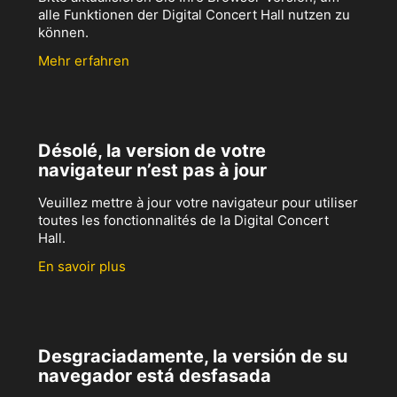
alle Funktionen der Digital Concert Hall nutzen zu
können.
Mehr erfahren
Désolé, la version de votre
navigateur n’est pas à jour
Veuillez mettre à jour votre navigateur pour utiliser
toutes les fonctionnalités de la Digital Concert
Hall.
En savoir plus
Desgraciadamente, la versión de su
navegador está desfasada