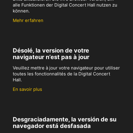
alle Funktionen der Digital Concert Hall nutzen zu
können.
Mehr erfahren
Désolé, la version de votre
navigateur n’est pas à jour
Veuillez mettre à jour votre navigateur pour utiliser
toutes les fonctionnalités de la Digital Concert
Hall.
En savoir plus
Desgraciadamente, la versión de su
navegador está desfasada