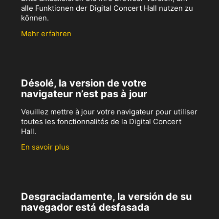
alle Funktionen der Digital Concert Hall nutzen zu
können.
Mehr erfahren
Désolé, la version de votre
navigateur n’est pas à jour
Veuillez mettre à jour votre navigateur pour utiliser
toutes les fonctionnalités de la Digital Concert
Hall.
En savoir plus
Desgraciadamente, la versión de su
navegador está desfasada