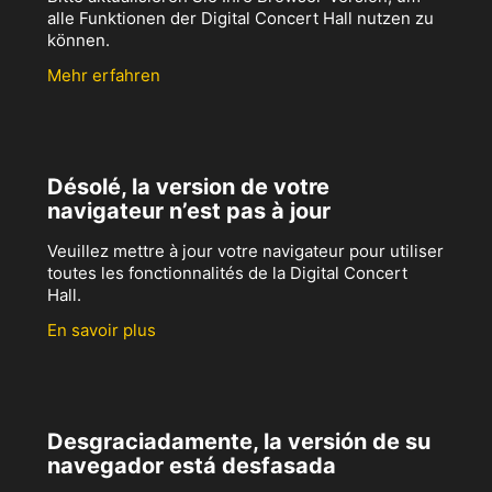
alle Funktionen der Digital Concert Hall nutzen zu
können.
Mehr erfahren
Désolé, la version de votre
navigateur n’est pas à jour
Veuillez mettre à jour votre navigateur pour utiliser
toutes les fonctionnalités de la Digital Concert
Hall.
En savoir plus
Desgraciadamente, la versión de su
navegador está desfasada