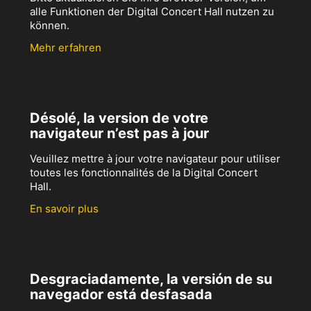
alle Funktionen der Digital Concert Hall nutzen zu
können.
Mehr erfahren
Désolé, la version de votre
navigateur n’est pas à jour
Veuillez mettre à jour votre navigateur pour utiliser
toutes les fonctionnalités de la Digital Concert
Hall.
En savoir plus
Desgraciadamente, la versión de su
navegador está desfasada