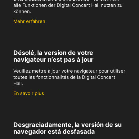
alle Funktionen der Digital Concert Hall nutzen zu
können.
Mehr erfahren
Désolé, la version de votre
navigateur n’est pas à jour
Veuillez mettre à jour votre navigateur pour utiliser
toutes les fonctionnalités de la Digital Concert
Hall.
En savoir plus
Desgraciadamente, la versión de su
navegador está desfasada