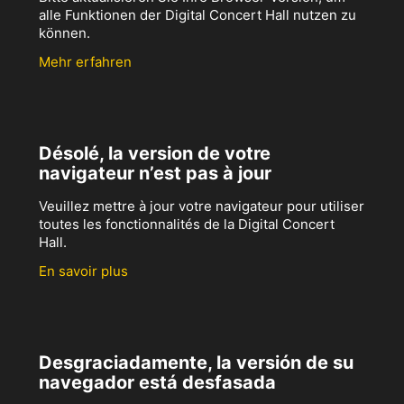
alle Funktionen der Digital Concert Hall nutzen zu
können.
Mehr erfahren
Désolé, la version de votre
navigateur n’est pas à jour
Veuillez mettre à jour votre navigateur pour utiliser
toutes les fonctionnalités de la Digital Concert
Hall.
En savoir plus
Desgraciadamente, la versión de su
navegador está desfasada