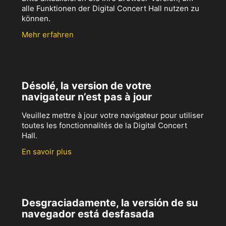
alle Funktionen der Digital Concert Hall nutzen zu
können.
Mehr erfahren
Désolé, la version de votre
navigateur n’est pas à jour
Veuillez mettre à jour votre navigateur pour utiliser
toutes les fonctionnalités de la Digital Concert
Hall.
En savoir plus
Desgraciadamente, la versión de su
navegador está desfasada