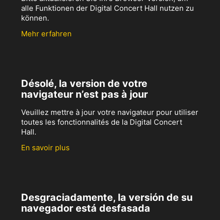
alle Funktionen der Digital Concert Hall nutzen zu
können.
Mehr erfahren
Désolé, la version de votre
navigateur n’est pas à jour
Veuillez mettre à jour votre navigateur pour utiliser
toutes les fonctionnalités de la Digital Concert
Hall.
En savoir plus
Desgraciadamente, la versión de su
navegador está desfasada