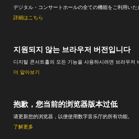
デジタル・コンサートホールの全ての機能をご利用いた
詳細はこちら
지원되지 않는 브라우저 버전입니다
디지털 콘서트홀의 모든 기능을 사용하시려면 브라우저 
더 알아보기
抱歉，您当前的浏览器版本过低
请更新您的浏览器，以便使用数字音乐厅的所有功能。
了解更多