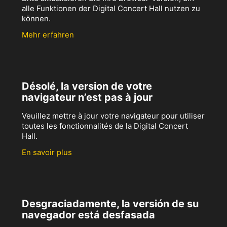
alle Funktionen der Digital Concert Hall nutzen zu
können.
Mehr erfahren
Désolé, la version de votre
navigateur n’est pas à jour
Veuillez mettre à jour votre navigateur pour utiliser
toutes les fonctionnalités de la Digital Concert
Hall.
En savoir plus
Desgraciadamente, la versión de su
navegador está desfasada