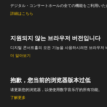
デジタル・コンサートホールの全ての機能をご利用いた
詳細はこちら
지원되지 않는 브라우저 버전입니다
디지털 콘서트홀의 모든 기능을 사용하시려면 브라우저 
더 알아보기
抱歉，您当前的浏览器版本过低
请更新您的浏览器，以便使用数字音乐厅的所有功能。
了解更多