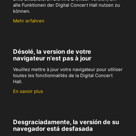
alle Funktionen der Digital Concert Hall nutzen zu
können.
Mehr erfahren
Désolé, la version de votre
navigateur n’est pas à jour
Veuillez mettre à jour votre navigateur pour utiliser
toutes les fonctionnalités de la Digital Concert
Hall.
En savoir plus
Desgraciadamente, la versión de su
navegador está desfasada