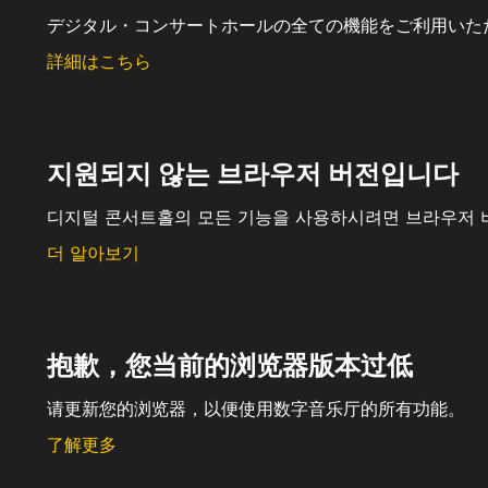
デジタル・コンサートホールの全ての機能をご利用いた
詳細はこちら
지원되지 않는 브라우저 버전입니다
디지털 콘서트홀의 모든 기능을 사용하시려면 브라우저 
더 알아보기
抱歉，您当前的浏览器版本过低
请更新您的浏览器，以便使用数字音乐厅的所有功能。
了解更多