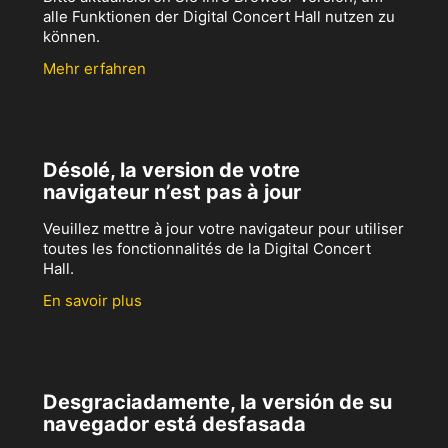
alle Funktionen der Digital Concert Hall nutzen zu
können.
Mehr erfahren
Désolé, la version de votre
navigateur n’est pas à jour
Veuillez mettre à jour votre navigateur pour utiliser
toutes les fonctionnalités de la Digital Concert
Hall.
En savoir plus
Desgraciadamente, la versión de su
navegador está desfasada