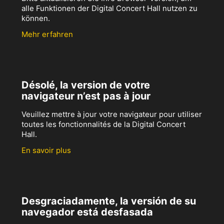
alle Funktionen der Digital Concert Hall nutzen zu
können.
Mehr erfahren
Désolé, la version de votre
navigateur n’est pas à jour
Veuillez mettre à jour votre navigateur pour utiliser
toutes les fonctionnalités de la Digital Concert
Hall.
En savoir plus
Desgraciadamente, la versión de su
navegador está desfasada