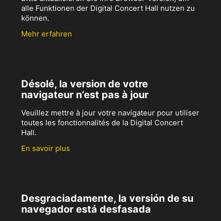
alle Funktionen der Digital Concert Hall nutzen zu
können.
Mehr erfahren
Désolé, la version de votre
navigateur n’est pas à jour
Veuillez mettre à jour votre navigateur pour utiliser
toutes les fonctionnalités de la Digital Concert
Hall.
En savoir plus
Desgraciadamente, la versión de su
navegador está desfasada