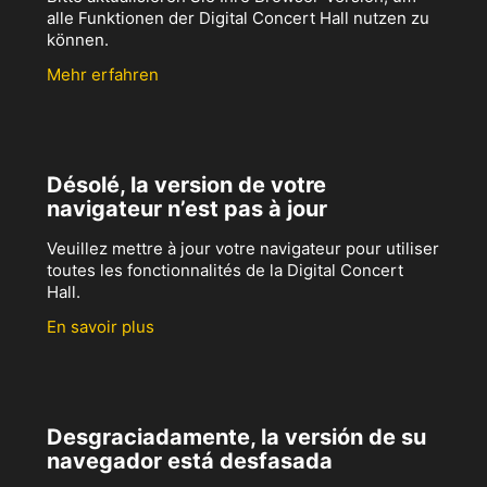
alle Funktionen der Digital Concert Hall nutzen zu
können.
Mehr erfahren
Désolé, la version de votre
navigateur n’est pas à jour
Veuillez mettre à jour votre navigateur pour utiliser
toutes les fonctionnalités de la Digital Concert
Hall.
En savoir plus
Desgraciadamente, la versión de su
navegador está desfasada