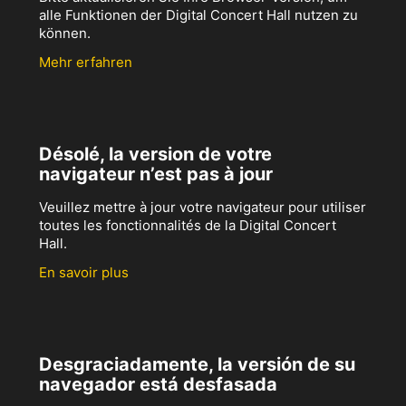
alle Funktionen der Digital Concert Hall nutzen zu
können.
Mehr erfahren
Désolé, la version de votre
navigateur n’est pas à jour
Veuillez mettre à jour votre navigateur pour utiliser
toutes les fonctionnalités de la Digital Concert
Hall.
En savoir plus
Desgraciadamente, la versión de su
navegador está desfasada