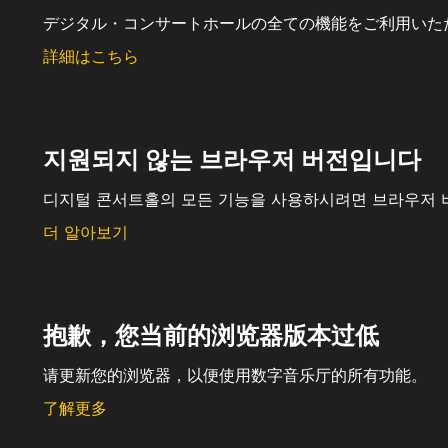
デジタル・コンサートホールの全ての機能をご利用いた
詳細はこちら
지원되지 않는 브라우저 버전입니다
디지털 콘서트홀의 모든 기능을 사용하시려면 브라우저 
더 알아보기
抱歉，您当前的浏览器版本过低
请更新您的浏览器，以便使用数字音乐厅的所有功能。
了解更多