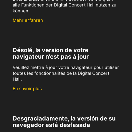
alle Funktionen der Digital Concert Hall nutzen zu
können.
Mehr erfahren
Désolé, la version de votre
navigateur n’est pas à jour
Veuillez mettre à jour votre navigateur pour utiliser
toutes les fonctionnalités de la Digital Concert
Hall.
En savoir plus
Desgraciadamente, la versión de su
navegador está desfasada