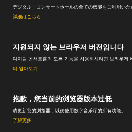
デジタル・コンサートホールの全ての機能をご利用いた
詳細はこちら
지원되지 않는 브라우저 버전입니다
디지털 콘서트홀의 모든 기능을 사용하시려면 브라우저 
더 알아보기
抱歉，您当前的浏览器版本过低
请更新您的浏览器，以便使用数字音乐厅的所有功能。
了解更多