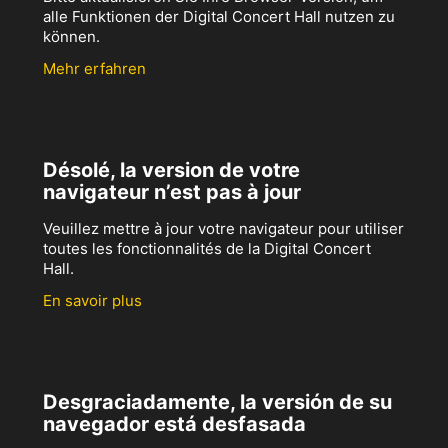
alle Funktionen der Digital Concert Hall nutzen zu
können.
Mehr erfahren
Désolé, la version de votre
navigateur n’est pas à jour
Veuillez mettre à jour votre navigateur pour utiliser
toutes les fonctionnalités de la Digital Concert
Hall.
En savoir plus
Desgraciadamente, la versión de su
navegador está desfasada