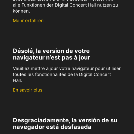
alle Funktionen der Digital Concert Hall nutzen zu
können.
Mehr erfahren
Désolé, la version de votre
navigateur n’est pas à jour
Veuillez mettre à jour votre navigateur pour utiliser
toutes les fonctionnalités de la Digital Concert
Hall.
En savoir plus
Desgraciadamente, la versión de su
navegador está desfasada