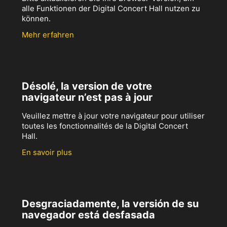
alle Funktionen der Digital Concert Hall nutzen zu
können.
Mehr erfahren
Désolé, la version de votre
navigateur n’est pas à jour
Veuillez mettre à jour votre navigateur pour utiliser
toutes les fonctionnalités de la Digital Concert
Hall.
En savoir plus
Desgraciadamente, la versión de su
navegador está desfasada