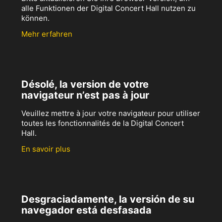
alle Funktionen der Digital Concert Hall nutzen zu
können.
Mehr erfahren
Désolé, la version de votre
navigateur n’est pas à jour
Veuillez mettre à jour votre navigateur pour utiliser
toutes les fonctionnalités de la Digital Concert
Hall.
En savoir plus
Desgraciadamente, la versión de su
navegador está desfasada