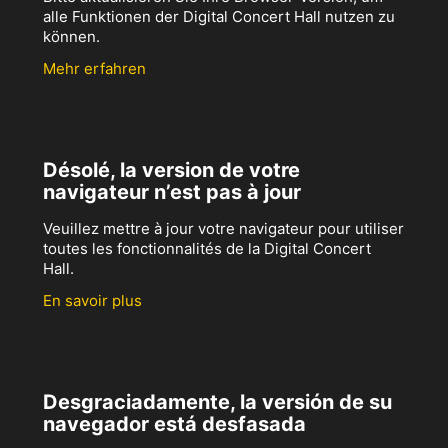
alle Funktionen der Digital Concert Hall nutzen zu
können.
Mehr erfahren
Désolé, la version de votre
navigateur n’est pas à jour
Veuillez mettre à jour votre navigateur pour utiliser
toutes les fonctionnalités de la Digital Concert
Hall.
En savoir plus
Desgraciadamente, la versión de su
navegador está desfasada