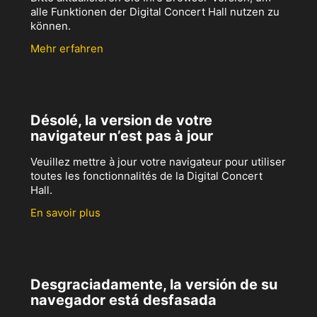
alle Funktionen der Digital Concert Hall nutzen zu
können.
Mehr erfahren
Désolé, la version de votre
navigateur n’est pas à jour
Veuillez mettre à jour votre navigateur pour utiliser
toutes les fonctionnalités de la Digital Concert
Hall.
En savoir plus
Desgraciadamente, la versión de su
navegador está desfasada