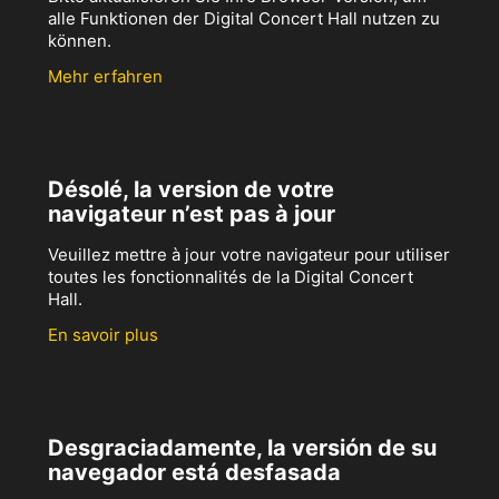
alle Funktionen der Digital Concert Hall nutzen zu
können.
Mehr erfahren
Désolé, la version de votre
navigateur n’est pas à jour
Veuillez mettre à jour votre navigateur pour utiliser
toutes les fonctionnalités de la Digital Concert
Hall.
En savoir plus
Desgraciadamente, la versión de su
navegador está desfasada