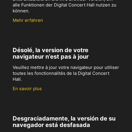
alle Funktionen der Digital Concert Hall nutzen zu
können.
Mehr erfahren
Désolé, la version de votre
navigateur n’est pas à jour
Veuillez mettre à jour votre navigateur pour utiliser
toutes les fonctionnalités de la Digital Concert
Hall.
En savoir plus
Desgraciadamente, la versión de su
navegador está desfasada