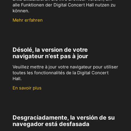
alle Funktionen der Digital Concert Hall nutzen zu
können.
Mehr erfahren
Désolé, la version de votre
navigateur n’est pas à jour
Veuillez mettre à jour votre navigateur pour utiliser
toutes les fonctionnalités de la Digital Concert
Hall.
En savoir plus
Desgraciadamente, la versión de su
navegador está desfasada