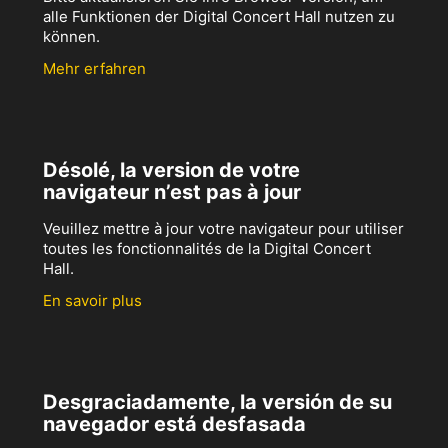
alle Funktionen der Digital Concert Hall nutzen zu
können.
Mehr erfahren
Désolé, la version de votre
navigateur n’est pas à jour
Veuillez mettre à jour votre navigateur pour utiliser
toutes les fonctionnalités de la Digital Concert
Hall.
En savoir plus
Desgraciadamente, la versión de su
navegador está desfasada