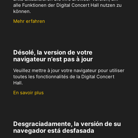
alle Funktionen der Digital Concert Hall nutzen zu
können.
Mehr erfahren
Désolé, la version de votre
navigateur n’est pas à jour
Veuillez mettre à jour votre navigateur pour utiliser
toutes les fonctionnalités de la Digital Concert
Hall.
En savoir plus
Desgraciadamente, la versión de su
navegador está desfasada