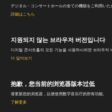
デジタル・コンサートホールの全ての機能をご利用いた
詳細はこちら
지원되지 않는 브라우저 버전입니다
디지털 콘서트홀의 모든 기능을 사용하시려면 브라우저 
더 알아보기
抱歉，您当前的浏览器版本过低
请更新您的浏览器，以便使用数字音乐厅的所有功能。
了解更多