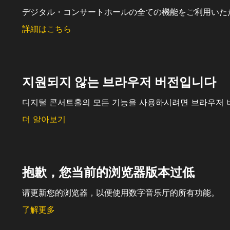
デジタル・コンサートホールの全ての機能をご利用いた
詳細はこちら
지원되지 않는 브라우저 버전입니다
디지털 콘서트홀의 모든 기능을 사용하시려면 브라우저 
더 알아보기
抱歉，您当前的浏览器版本过低
请更新您的浏览器，以便使用数字音乐厅的所有功能。
了解更多