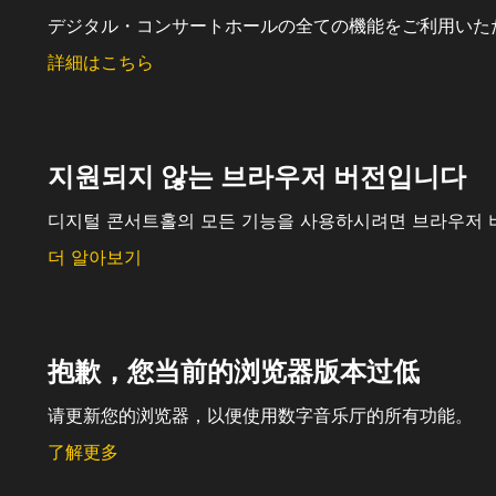
デジタル・コンサートホールの全ての機能をご利用いた
詳細はこちら
지원되지 않는 브라우저 버전입니다
디지털 콘서트홀의 모든 기능을 사용하시려면 브라우저 
더 알아보기
抱歉，您当前的浏览器版本过低
请更新您的浏览器，以便使用数字音乐厅的所有功能。
了解更多