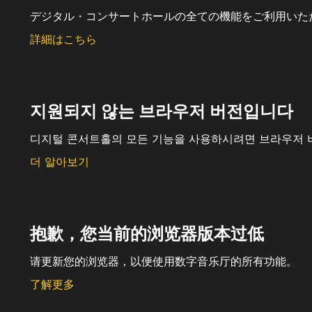
デジタル・コンサートホールの全ての機能をご利用いた
詳細はこちら
지원되지 않는 브라우저 버전입니다
디지털 콘서트홀의 모든 기능을 사용하시려면 브라우저 
더 알아보기
抱歉，您当前的浏览器版本过低
请更新您的浏览器，以便使用数字音乐厅的所有功能。
了解更多