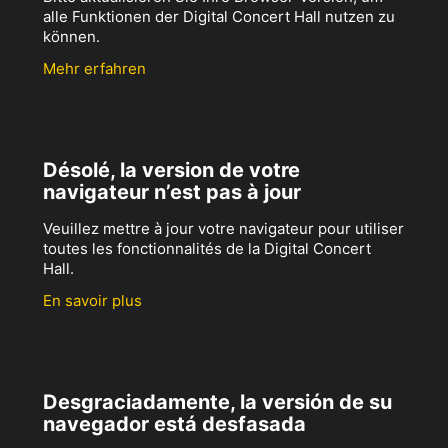
alle Funktionen der Digital Concert Hall nutzen zu
können.
Mehr erfahren
Désolé, la version de votre
navigateur n’est pas à jour
Veuillez mettre à jour votre navigateur pour utiliser
toutes les fonctionnalités de la Digital Concert
Hall.
En savoir plus
Desgraciadamente, la versión de su
navegador está desfasada