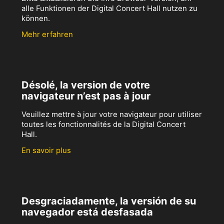
alle Funktionen der Digital Concert Hall nutzen zu
können.
Mehr erfahren
Désolé, la version de votre
navigateur n’est pas à jour
Veuillez mettre à jour votre navigateur pour utiliser
toutes les fonctionnalités de la Digital Concert
Hall.
En savoir plus
Desgraciadamente, la versión de su
navegador está desfasada