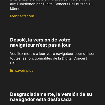
alle Funktionen der Digital Concert Hall nutzen zu
können.
Mehr erfahren
Désolé, la version de votre
navigateur n’est pas à jour
Veuillez mettre à jour votre navigateur pour utiliser
toutes les fonctionnalités de la Digital Concert
Hall.
En savoir plus
Desgraciadamente, la versión de su
navegador está desfasada