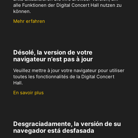
alle Funktionen der Digital Concert Hall nutzen zu
können.
Mehr erfahren
Désolé, la version de votre
navigateur n’est pas à jour
Veuillez mettre à jour votre navigateur pour utiliser
toutes les fonctionnalités de la Digital Concert
Hall.
En savoir plus
Desgraciadamente, la versión de su
navegador está desfasada