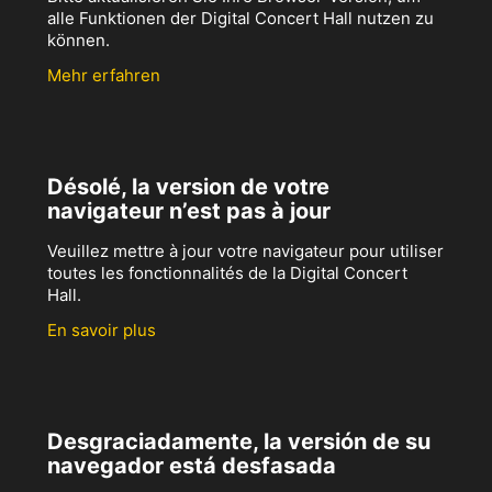
alle Funktionen der Digital Concert Hall nutzen zu
können.
Mehr erfahren
Désolé, la version de votre
navigateur n’est pas à jour
Veuillez mettre à jour votre navigateur pour utiliser
toutes les fonctionnalités de la Digital Concert
Hall.
En savoir plus
Desgraciadamente, la versión de su
navegador está desfasada