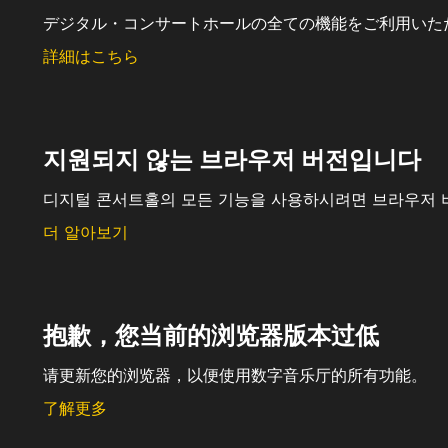
デジタル・コンサートホールの全ての機能をご利用いた
詳細はこちら
지원되지 않는 브라우저 버전입니다
디지털 콘서트홀의 모든 기능을 사용하시려면 브라우저 
더 알아보기
抱歉，您当前的浏览器版本过低
请更新您的浏览器，以便使用数字音乐厅的所有功能。
了解更多