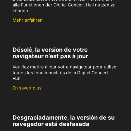
alle Funktionen der Digital Concert Hall nutzen zu
können.
Mehr erfahren
Désolé, la version de votre
navigateur n’est pas à jour
Veuillez mettre à jour votre navigateur pour utiliser
toutes les fonctionnalités de la Digital Concert
Hall.
En savoir plus
Desgraciadamente, la versión de su
navegador está desfasada