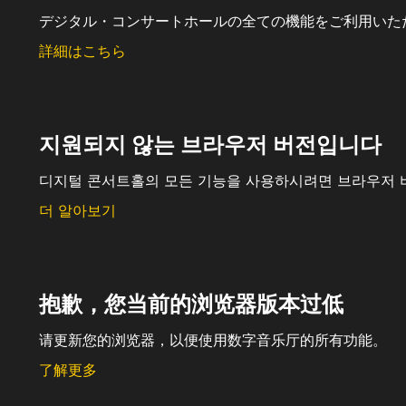
デジタル・コンサートホールの全ての機能をご利用いた
詳細はこちら
지원되지 않는 브라우저 버전입니다
디지털 콘서트홀의 모든 기능을 사용하시려면 브라우저 
더 알아보기
抱歉，您当前的浏览器版本过低
请更新您的浏览器，以便使用数字音乐厅的所有功能。
了解更多